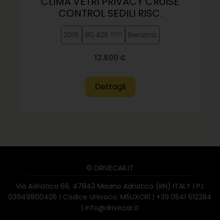
CLIMA VETRI PRIVACY CRUISE
CONTROL SEDILI RISC.
Km
2016
80.426
Benzina
12.500 €
© DRIVECAR.IT
Via Adriatica 66, 47843 Misano Adriatico (RN) ITALY | P.I.
03949900405 | Codice Univoco: M5UXCR1 |
+39 0541 612284
|
info@drivecar.it