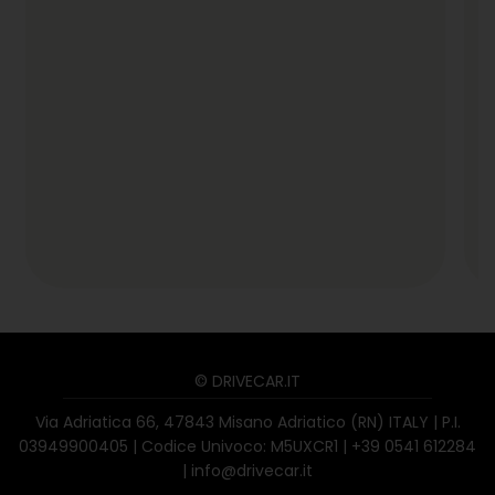
© DRIVECAR.IT
Via Adriatica 66, 47843 Misano Adriatico (RN) ITALY | P.I.
03949900405 | Codice Univoco: M5UXCR1 |
+39 0541 612284
|
info@drivecar.it