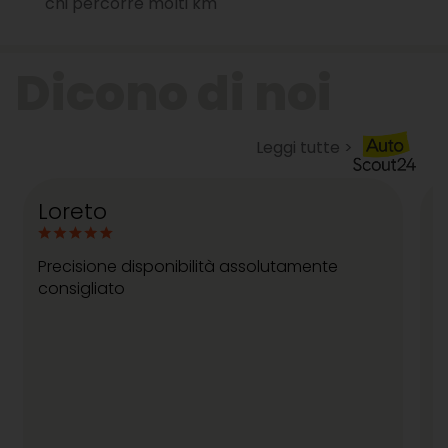
chi percorre molti km
Leggi tutte >
Loreto
M
Precisione disponibilità assolutamente
P
consigliato